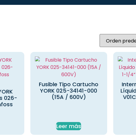
Fusible Tipo Cartucho
Inter
YORK 025-34141-000
Líqui
 YORK
(15A / 600V)
V01C
s 026-
foss
Leer más