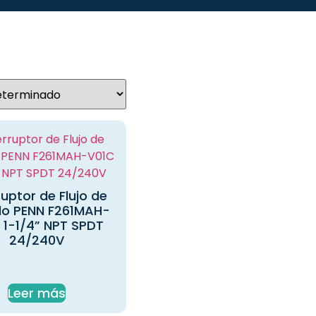
ruptor de Flujo de
do PENN F261MAH-
 1-1/4” NPT SPDT
24/240V
Leer más