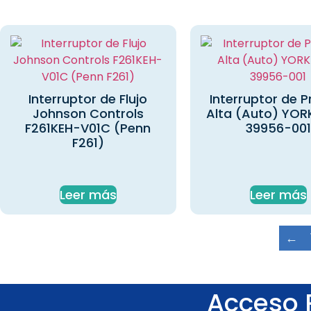
Interruptor de Flujo
Interruptor de P
Johnson Controls
Alta (Auto) YOR
F261KEH-V01C (Penn
39956-001
F261)
Leer más
Leer más
←
Acceso 