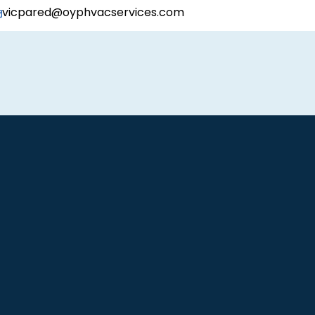
vicpared@oyphvacservices.com