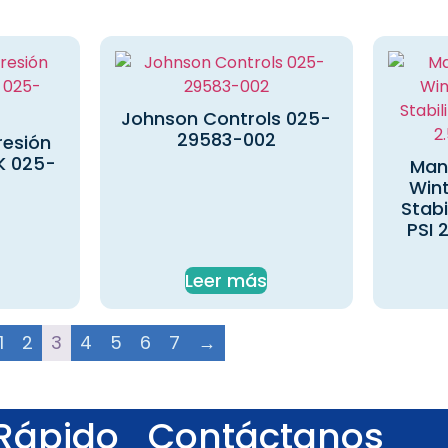
Johnson Controls 025-
29583-002
resión
K 025-
Man
Wint
Stabi
PSI 
Leer más
1
2
3
4
5
6
7
→
Rápido
Contáctanos